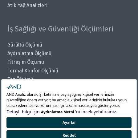
Atık Yağ Analizleri
İş Sağlığı ve Güvenliği Ölçümleri
Gürültü Ölçümü
Aydınlatma Ölçümü
Titreşim Ölçümü
Termal Konfor Ölçümü
Toz Ölçümü
Kimyasal Ölçümler
AND Analiz Test Ölçüm ve Laboratuvar Hizmetleri Tic.
A.Ş. © 2015 — 2026
AND Grup Şirketleri:
Sistem Belgelendirme
–
Periyodik Kontrol ve Muayene
–
Asansör Muayene